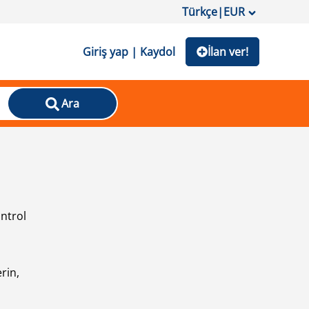
Türkçe
|
EUR
Giriş yap | Kaydol
İlan ver!
Ara
ontrol
ı
rin,