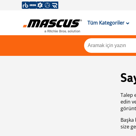
Tüm Kategoriler
Sa
Talep 
edin v
görünt
Başka 
size ge