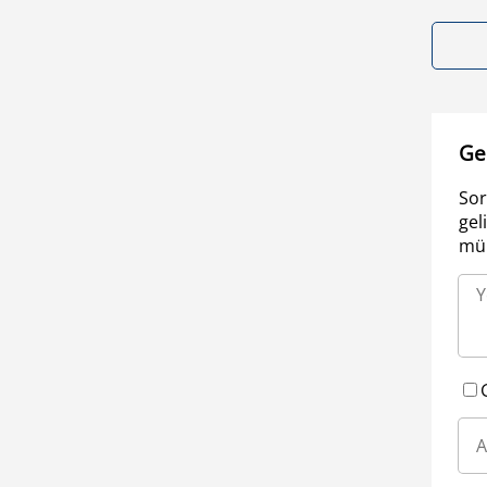
Ge
Sor
gel
müm