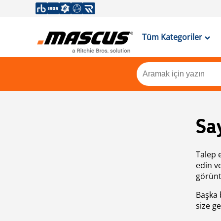
Tüm Kategoriler
Sa
Talep 
edin v
görünt
Başka 
size ge