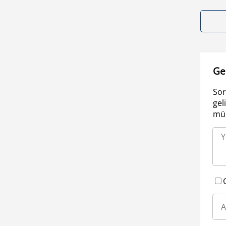
Ge
Sor
gel
müm