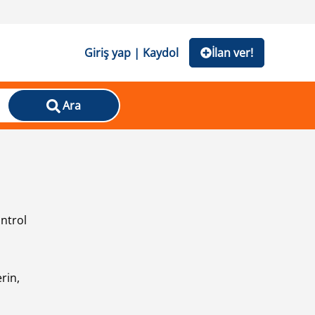
Giriş yap | Kaydol
İlan ver!
Ara
ontrol
ı
rin,