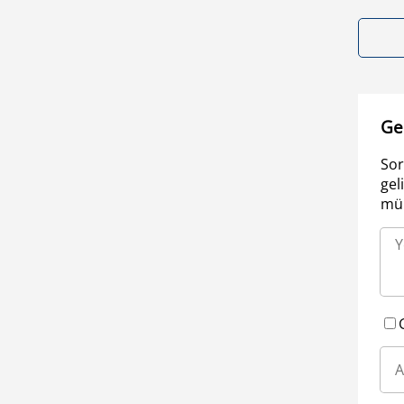
Ge
Sor
gel
müm