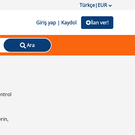
Türkçe
|
EUR
Giriş yap | Kaydol
İlan ver!
Ara
ontrol
ı
rin,