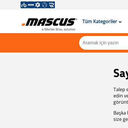
Tüm Kategoriler
Sa
Talep 
edin v
görünt
Başka 
size ge