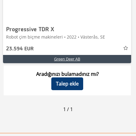
Progressive TDR X
Robot çim biçme makineleri • 2022 • Västerås, SE
23.594 EUR
Green Deer AB
Aradığınızı bulamadınız mı?
Talep ekle
1
/
1