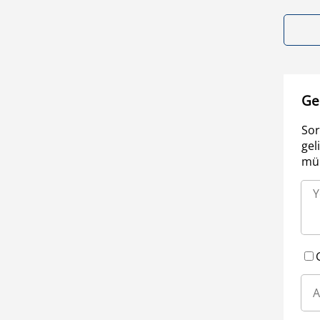
Ge
Sor
gel
müm