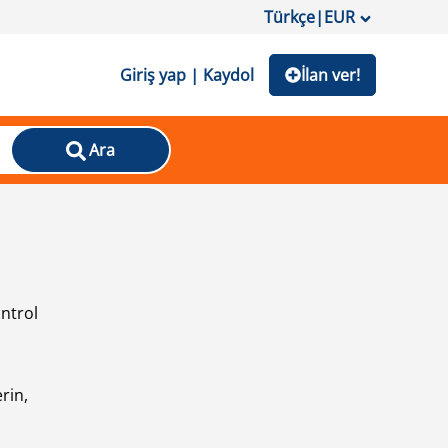
Türkçe
|
EUR
Giriş yap | Kaydol
İlan ver!
Ara
ontrol
ı
rin,