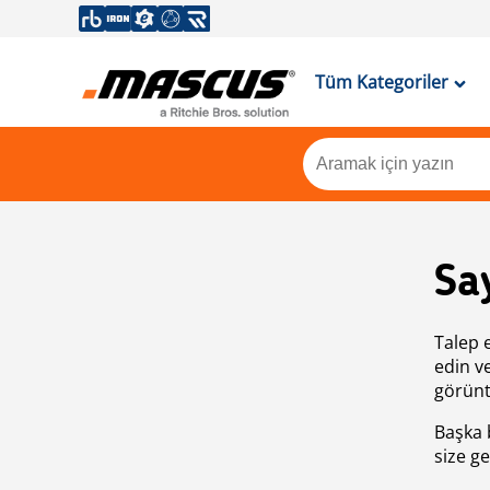
Tüm Kategoriler
Sa
Talep 
edin v
görünt
Başka 
size ge