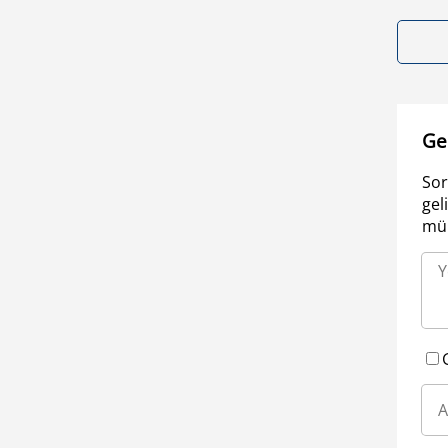
Ge
Sor
gel
müm