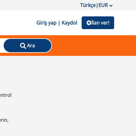
Türkçe
|
EUR
Giriş yap | Kaydol
İlan ver!
Ara
ontrol
ı
rin,