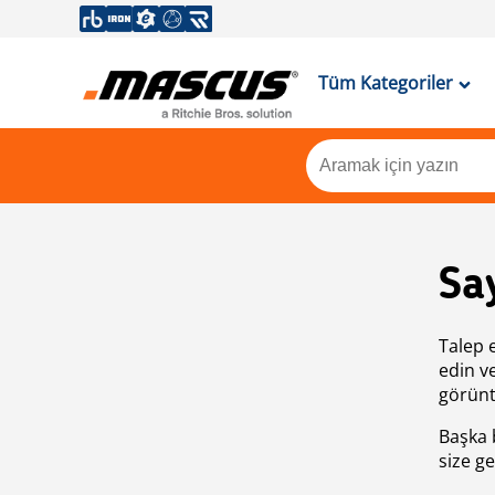
Tüm Kategoriler
Sa
Talep 
edin v
görünt
Başka 
size ge