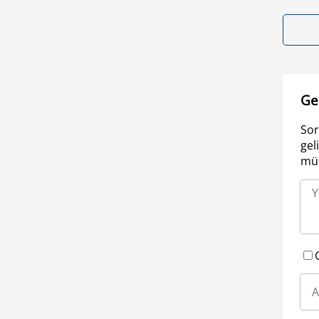
Ge
Sor
gel
müm