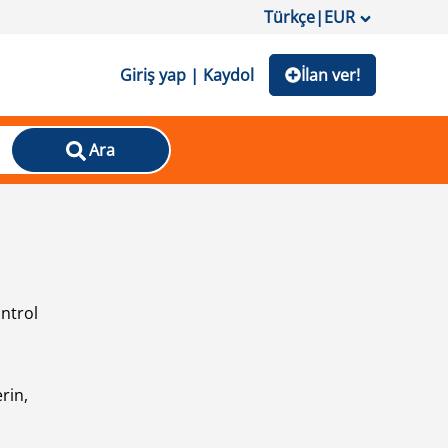
Türkçe
|
EUR
Giriş yap | Kaydol
İlan ver!
Ara
ontrol
ı
rin,