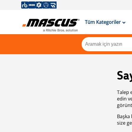
Tüm Kategoriler
Sa
Talep 
edin v
görünt
Başka 
size ge