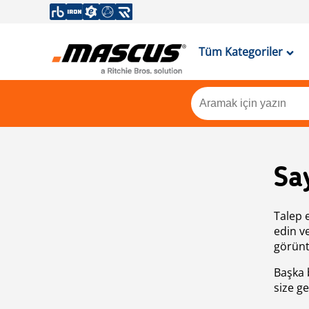
Tüm Kategoriler
Sa
Talep 
edin v
görünt
Başka 
size ge