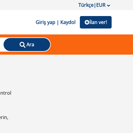
Türkçe
|
EUR
Giriş yap | Kaydol
İlan ver!
Ara
ontrol
ı
rin,