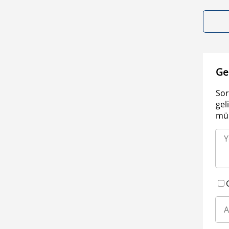
Ge
Sor
gel
müm