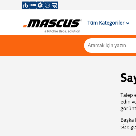
Tüm Kategoriler
Sa
Talep 
edin v
görünt
Başka 
size ge