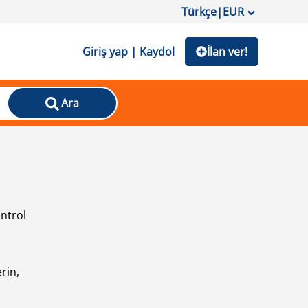
Türkçe
|
EUR
Giriş yap | Kaydol
İlan ver!
Ara
ontrol
ı
rin,