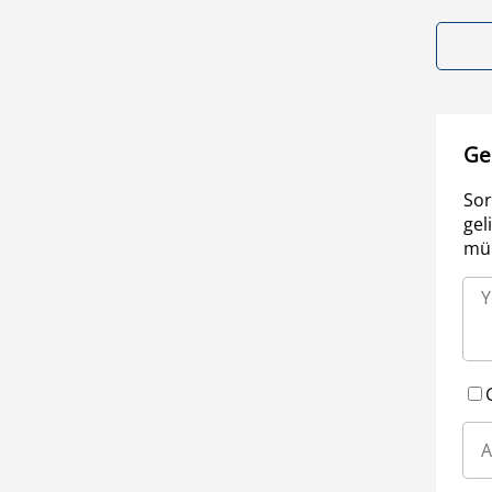
Ge
Sor
gel
müm