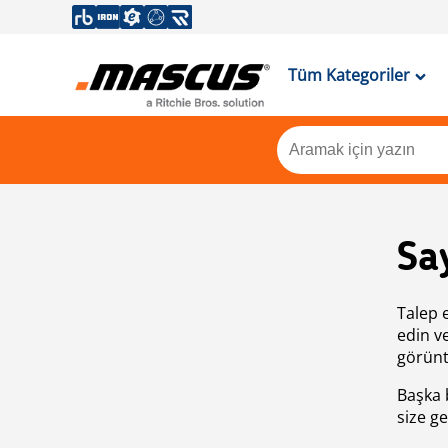
Tüm Kategoriler
Sa
Talep 
edin v
görünt
Başka 
size ge