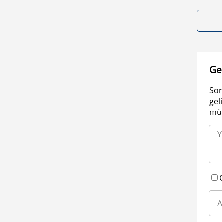
Ge
Sor
gel
müm