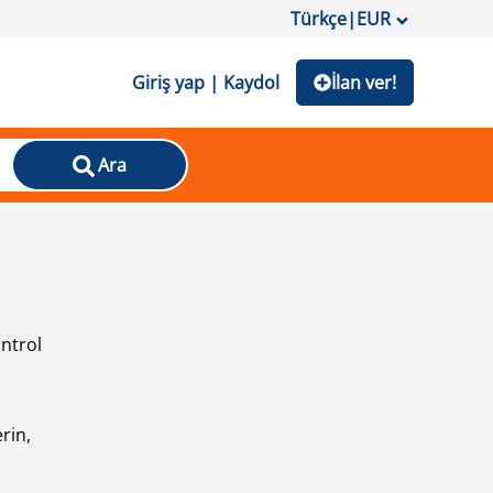
Türkçe
|
EUR
Giriş yap | Kaydol
İlan ver!
Ara
ontrol
ı
rin,