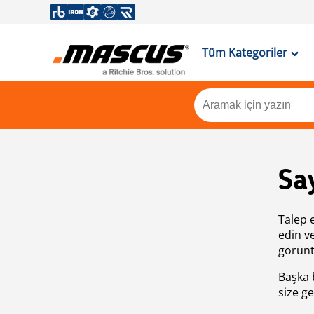
Tüm Kategoriler
Sa
Talep 
edin v
görünt
Başka 
size ge