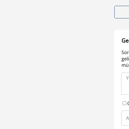
Ge
Sor
gel
müm