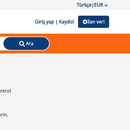
Türkçe
|
EUR
Giriş yap | Kaydol
İlan ver!
Ara
ontrol
ı
rin,