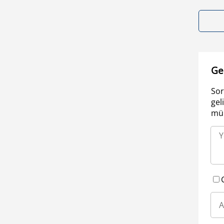
Ge
Sor
gel
müm