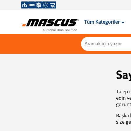
Tüm Kategoriler
Sa
Talep 
edin v
görünt
Başka 
size ge