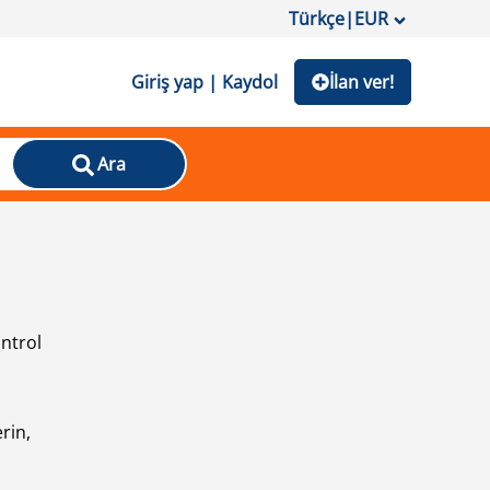
Türkçe
|
EUR
Giriş yap | Kaydol
İlan ver!
Ara
ontrol
ı
rin,