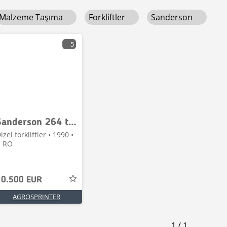
Malzeme Taşıma
Forkliftler
Sanderson
5
Sanderson 264 terrain
izel forkliftler • 1990 •
, RO
10.500 EUR
AGROSPRINTER
1
/
1