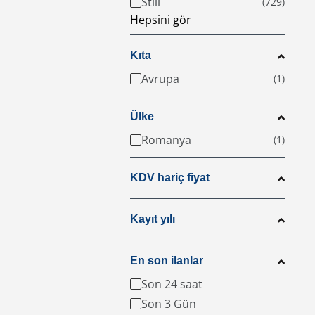
Still
Hepsini gör
Kıta
Avrupa
Ülke
Romanya
KDV hariç fiyat
Kayıt yılı
En son ilanlar
Son 24 saat
Son 3 Gün