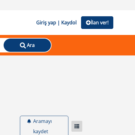
Giriş yap | Kaydol
İlan ver!
Ara
Aramayı
kaydet