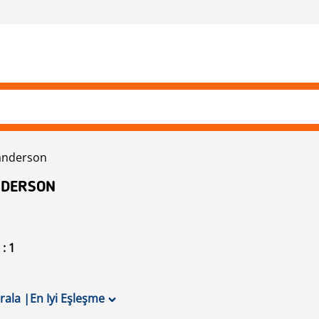
anderson
ANDERSON
: 1
ırala
|
En Iyi Eşleşme