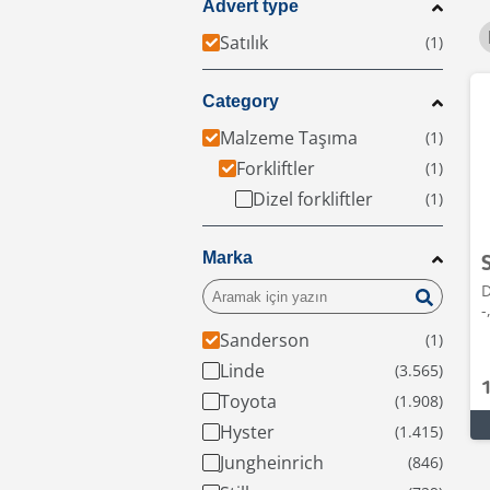
Advert type
Satılık
Category
Malzeme Taşıma
Forkliftler
Dizel forkliftler
Marka
D
-
Sanderson
Linde
Toyota
Hyster
Jungheinrich