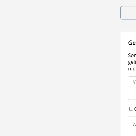
Ge
Sor
gel
müm