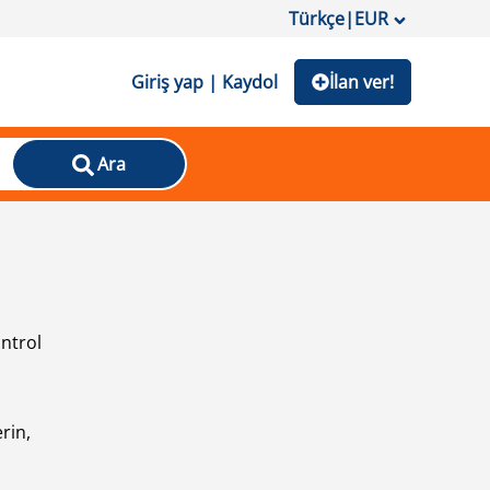
Türkçe
|
EUR
Giriş yap | Kaydol
İlan ver!
Ara
ontrol
ı
rin,