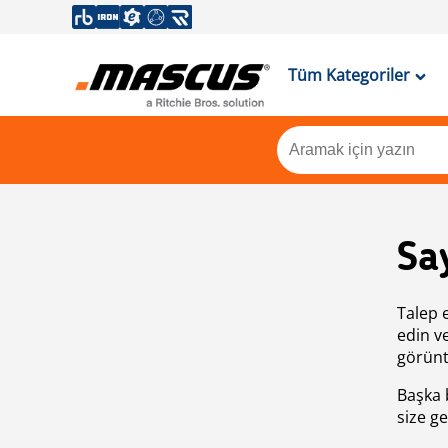
Tüm Kategoriler
Sa
Talep 
edin v
görünt
Başka 
size ge