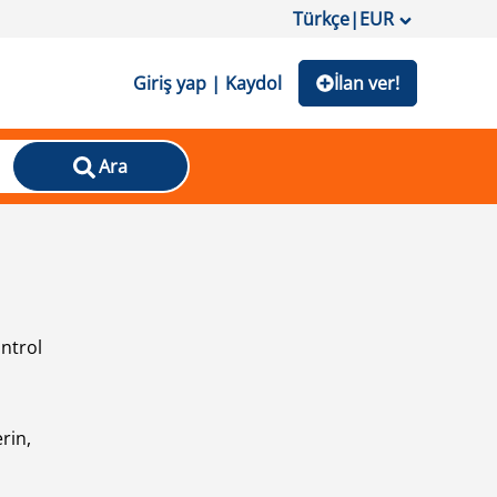
Türkçe
|
EUR
Giriş yap | Kaydol
İlan ver!
Ara
ontrol
ı
rin,