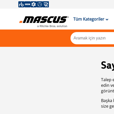
Tüm Kategoriler
Sa
Talep 
edin v
görünt
Başka 
size ge