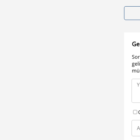
Ge
Sor
gel
müm