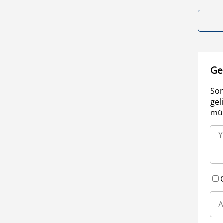
Ge
Sor
gel
müm