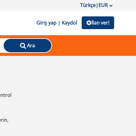
Türkçe
|
EUR
Giriş yap | Kaydol
İlan ver!
Ara
ontrol
ı
rin,