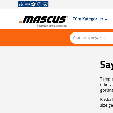
Tüm Kategoriler
Sa
Talep 
edin v
görünt
Başka 
size ge