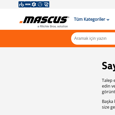
Tüm Kategoriler
Sa
Talep 
edin v
görünt
Başka 
size ge