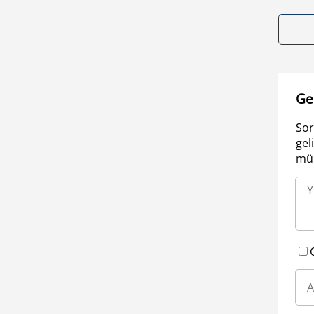
Ge
Sor
gel
müm