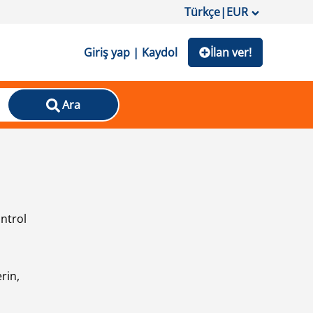
Türkçe
|
EUR
Giriş yap | Kaydol
İlan ver!
Ara
ontrol
ı
rin,