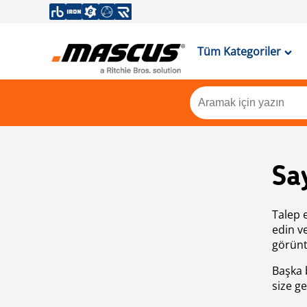
Tüm Kategoriler
Sa
Talep 
edin v
görünt
Başka 
size ge