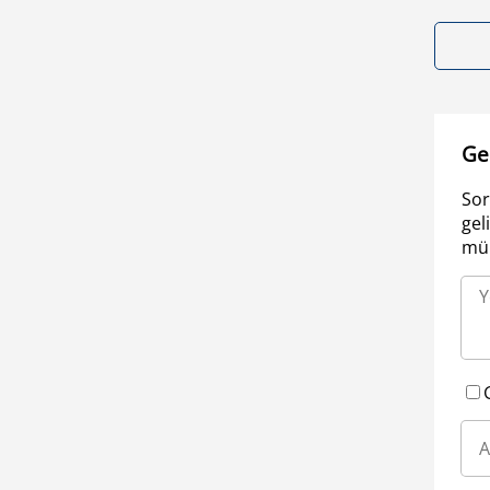
Ge
Sor
gel
müm