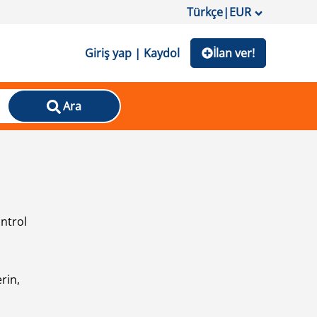
Türkçe
|
EUR
Giriş yap | Kaydol
İlan ver!
Ara
ontrol
ı
rin,