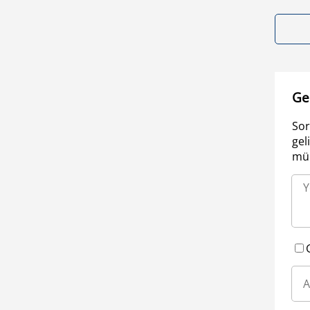
Ge
Sor
gel
müm