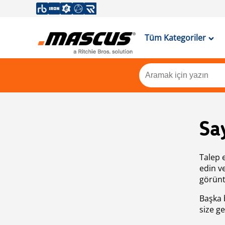
Tüm Kategoriler
Sa
Talep 
edin v
görünt
Başka 
size ge