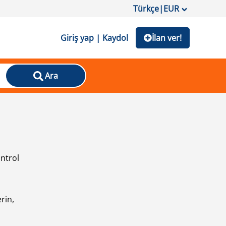
Türkçe
|
EUR
Giriş yap | Kaydol
İlan ver!
Ara
ontrol
ı
rin,