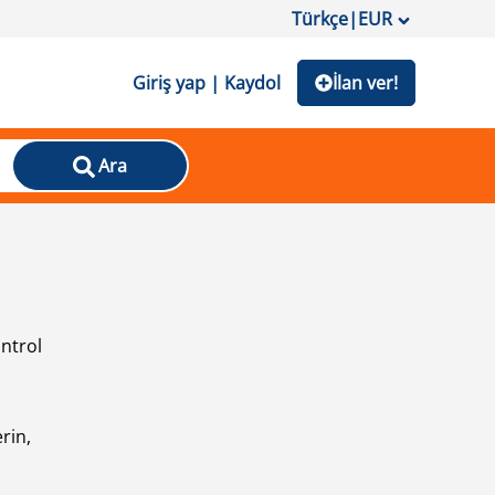
Türkçe
|
EUR
Giriş yap | Kaydol
İlan ver!
Ara
ontrol
ı
rin,