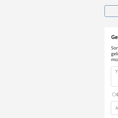
Ge
Sor
gel
müm