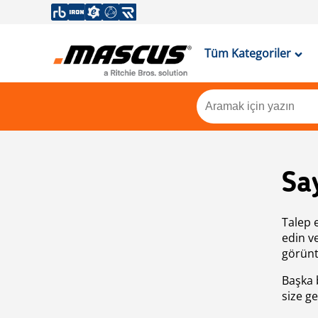
Tüm Kategoriler
Sa
Talep 
edin v
görünt
Başka 
size ge