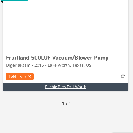
Fruitland 500LUF Vacuum/Blower Pump
Diger aksam • 2015 • Lake Worth, Texas, US
Teklif ver
Ritchie Bros Fort Worth
1
/
1