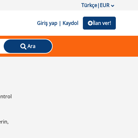
Türkçe
|
EUR
Giriş yap | Kaydol
İlan ver!
Ara
ontrol
ı
rin,