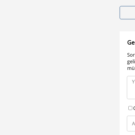
Ge
Sor
gel
müm