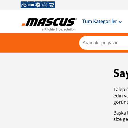
Tüm Kategoriler
Sa
Talep 
edin v
görünt
Başka 
size ge