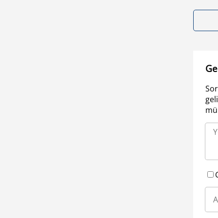
Ge
Sor
gel
müm