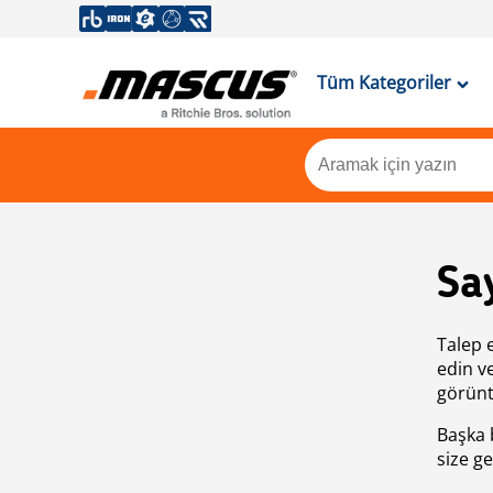
Tüm Kategoriler
Sa
Talep 
edin v
görünt
Başka 
size ge