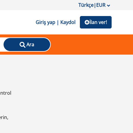
Türkçe
|
EUR
Giriş yap | Kaydol
İlan ver!
Ara
ontrol
ı
rin,