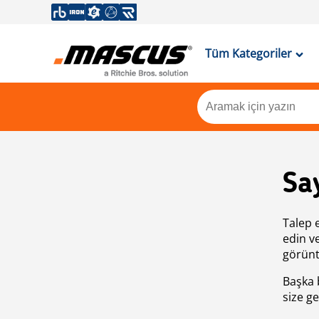
Tüm Kategoriler
Sa
Talep 
edin v
görünt
Başka 
size ge