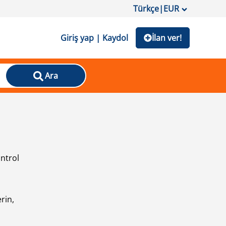
Türkçe
|
EUR
Giriş yap | Kaydol
İlan ver!
Ara
ontrol
ı
rin,