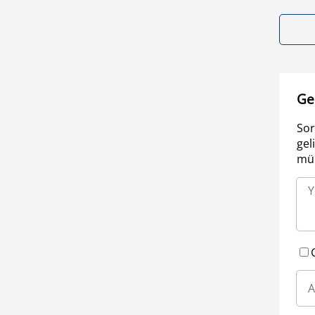
Ge
Sor
gel
müm