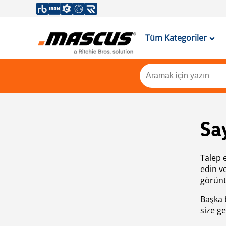
Tüm Kategoriler
Sa
Talep 
edin v
görünt
Başka 
size ge