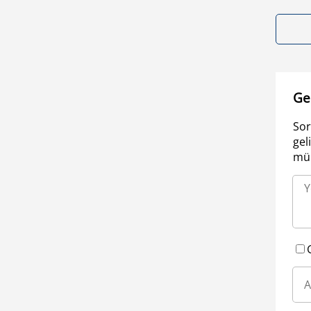
Ge
Sor
gel
müm