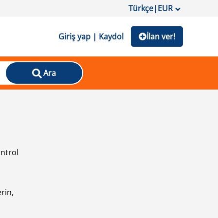
Türkçe
|
EUR
Giriş yap | Kaydol
İlan ver!
Ara
ontrol
ı
rin,