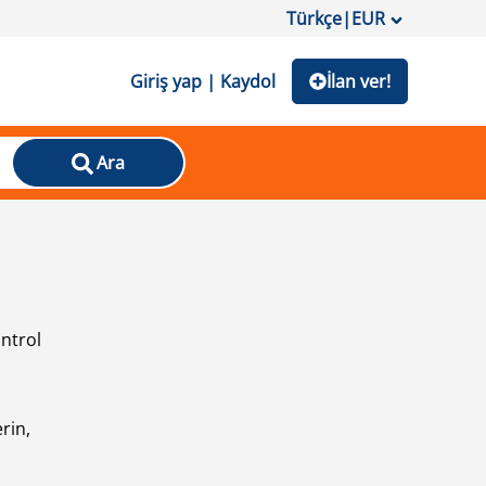
Türkçe
|
EUR
Giriş yap | Kaydol
İlan ver!
Ara
ontrol
ı
rin,