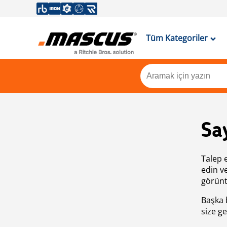
Tüm Kategoriler
Sa
Talep 
edin v
görünt
Başka 
size ge