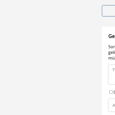
Ge
Sor
gel
müm