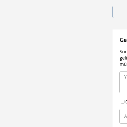
Ge
Sor
gel
müm