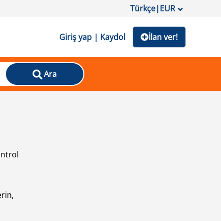
Türkçe
|
EUR
Giriş yap | Kaydol
İlan ver!
Ara
ontrol
ı
rin,