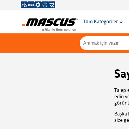
Tüm Kategoriler
Sa
Talep 
edin v
görünt
Başka 
size ge