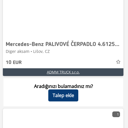
Mercedes-Benz PALIVOVÉ ČERPADLO 4.61251, 000 090 60 50, A0000906
Diger aksam • Lišov, CZ
10 EUR
ADMM TRUCK s.r.o.
Aradığınızı bulamadınız mı?
Talep ekle
1