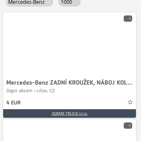
Mercedes-Benz
1000
1
Mercedes-Benz ZADNÍ KROUŽEK, NÁBOJ KOLA FE04454, 81357100045, 81
Diger aksam • Lišov, CZ
4 EUR
ADMM TRUCK s.r.o.
1