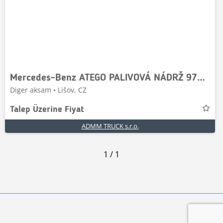
Mercedes-Benz ATEGO PALIVOVÁ NÁDRŽ 970 471 00 01, A9704710001, A
Diger aksam • Lišov, CZ
Talep Üzerine Fiyat
ADMM TRUCK s.r.o.
1
/
1