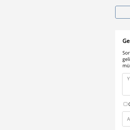
Ge
Sor
gel
müm