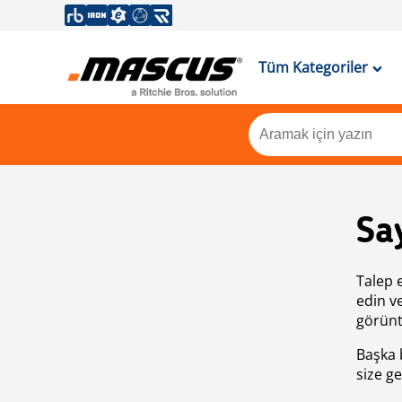
Tüm Kategoriler
Sa
Talep 
edin v
görünt
Başka 
size ge