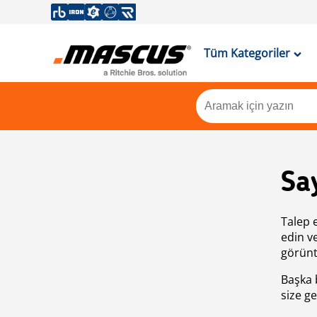
Tüm Kategoriler
Sa
Talep 
edin v
görünt
Başka 
size ge