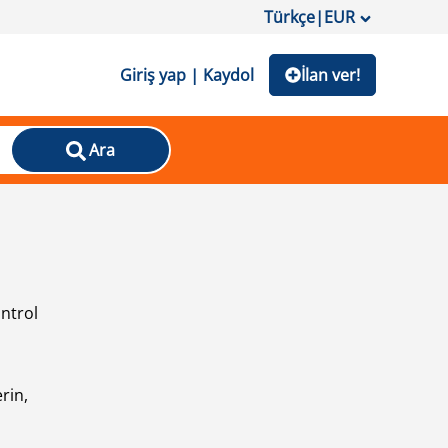
Türkçe
|
EUR
Giriş yap | Kaydol
İlan ver!
Ara
ontrol
ı
rin,