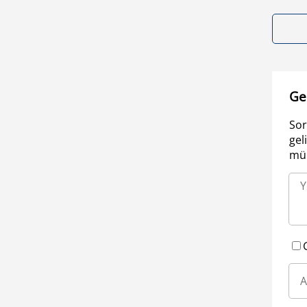
Ge
Sor
gel
müm